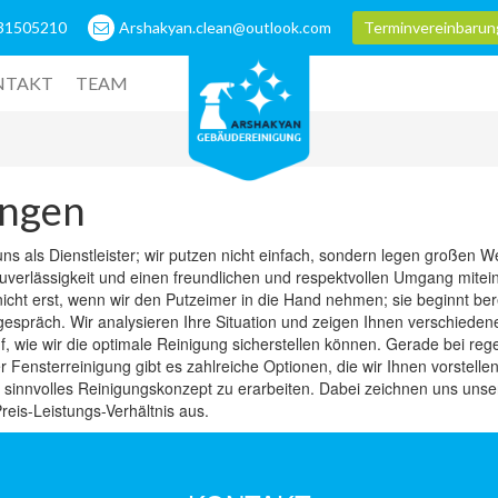
31505210
Arshakyan.clean@outlook.com
Terminvereinbarun
NTAKT
TEAM
ungen
ns als Dienstleister; wir putzen nicht einfach, sondern legen großen We
 Zuverlässigkeit und einen freundlichen und respektvollen Umgang mite
nicht erst, wenn wir den Putzeimer in die Hand nehmen; sie beginnt ber
espräch. Wir analysieren Ihre Situation und zeigen Ihnen verschieden
f, wie wir die optimale Reinigung sicherstellen können. Gerade bei re
r Fensterreinigung gibt es zahlreiche Optionen, die wir Ihnen vorstell
sinnvolles Reinigungskonzept zu erarbeiten. Dabei zeichnen uns unsere
Preis-Leistungs-Verhältnis aus.