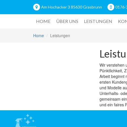
Am Hochacker 3 85630 Grasbrunn
0176-
HOME
ÜBER UNS
LEISTUNGEN
KO
Home
Leistungen
Leist
Wir verstehen u
Pünktlichkeit,
Arbeit beginnt 
ersten Kundeng
und Modelle au
Unterhalts- ode
gemeinsam ein 
und ein faires 