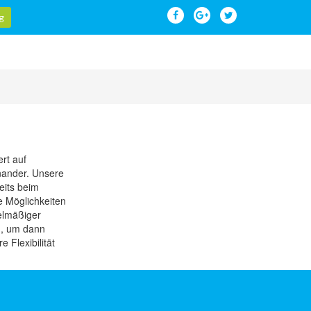
g
rt auf
inander. Unsere
eits beim
e Möglichkeiten
gelmäßiger
en, um dann
 Flexibilität